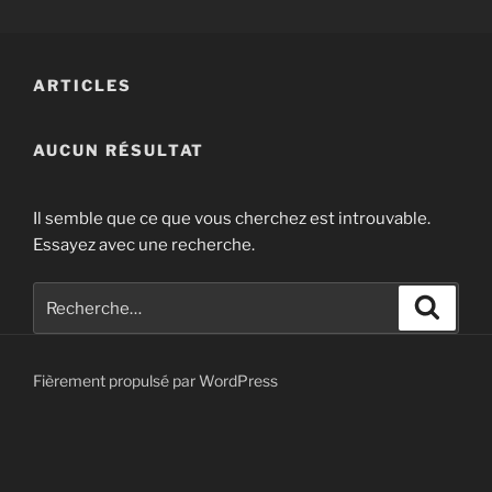
Aller
au
contenu
ARTICLES
principal
AUCUN RÉSULTAT
Il semble que ce que vous cherchez est introuvable.
Essayez avec une recherche.
Recherche
Recher
pour
:
Fièrement propulsé par WordPress